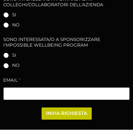
M
COLLEGHI/COLLABORATORI DELL'AZIENDA
A
I
SI
L
I
NO
N
T
SONO INTERESSATA/O A SPONSORIZZARE
E
I'MPOSSIBLE WELLBEING PROGRAM
R
E
SI
S
S
NO
A
T
EMAIL
*
A
/
O
INVIA RICHIESTA